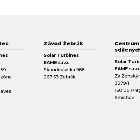
tec
Závod Žebrák
Centrum
sdílenýc
ines
Solar Turbines
Solar Turb
EAME s.r.o.
EAME s.r.o
059
Skandinávská 988
Za Ženský
 zóna
267 53 Žebrák
3379/1
150 00 Pra
zeves
Smíchov