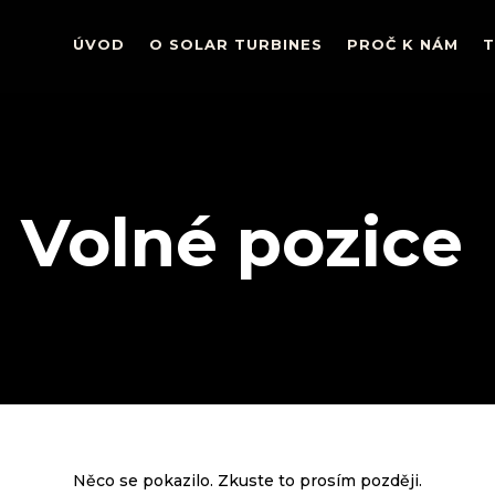
ÚVOD
ÚVOD
O SOLAR TURBINES
O SOLAR TURBINES
PROČ K NÁM
PROČ K NÁM
T
T
Volné pozice
Něco se pokazilo. Zkuste to prosím později.