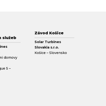
Závod Košice
h služeb
Solar Turbines
ines
Slovakia s.r.o.
.
Košice – Slovensko
mi domovy
gue 5 –