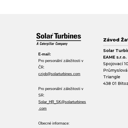
Závod Ža
Solar Turb
E-mail:
EAME s.r.o.
Pro personální záležitosti v
Spojovací 1
ČR:
Průmyslová
czjob@solarturbines.com
Triangle
438 01 Bito
Pro personální záležitosti v
SR:
Solar_HR_SK@solarturbines
.com
Obecné informace: