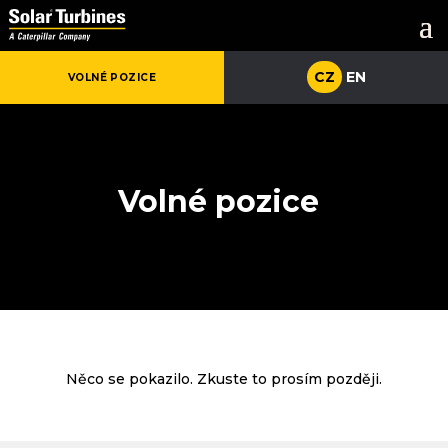
CZ
CZ
EN
EN
VOLNÉ POZICE
VOLNÉ POZICE
Volné pozice
Něco se pokazilo. Zkuste to prosím později.