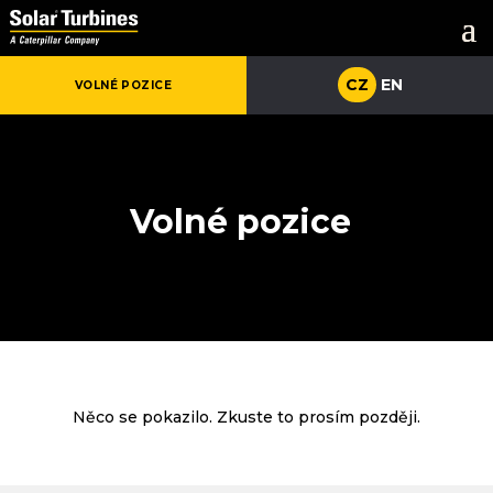
CZ
CZ
EN
EN
VOLNÉ POZICE
VOLNÉ POZICE
Volné pozice
Něco se pokazilo. Zkuste to prosím později.