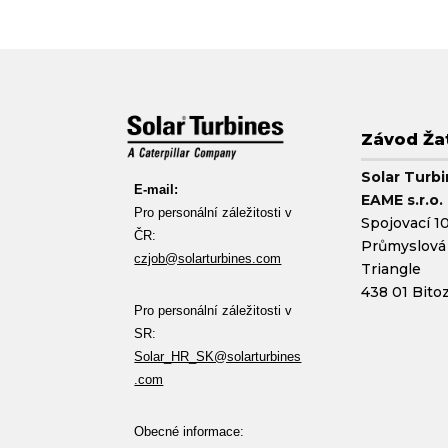
Závod Ža
Solar Turb
E-mail:
EAME s.r.o.
Pro personální záležitosti v
Spojovací 1
ČR:
Průmyslová
czjob@solarturbines.com
Triangle
438 01 Bito
Pro personální záležitosti v
SR:
Solar_HR_SK@solarturbines
.com
Obecné informace: