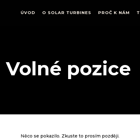
ÚVOD
ÚVOD
O SOLAR TURBINES
O SOLAR TURBINES
PROČ K NÁM
PROČ K NÁM
T
T
Volné pozice
Něco se pokazilo. Zkuste to prosím později.