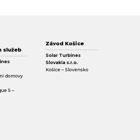
Závod Košice
h služeb
Solar Turbines
ines
Slovakia s.r.o.
.
Košice – Slovensko
mi domovy
gue 5 –