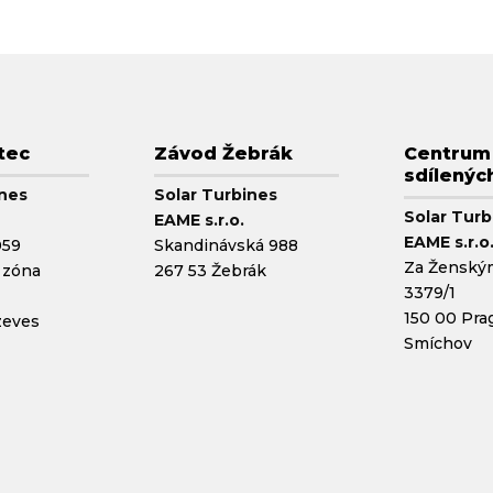
tec
Závod Žebrák
Centrum
sdílenýc
ines
Solar Turbines
Solar Turb
EAME s.r.o.
EAME s.r.o
059
Skandinávská 988
Za Ženský
 zóna
267 53 Žebrák
3379/1
150 00 Pra
zeves
Smíchov