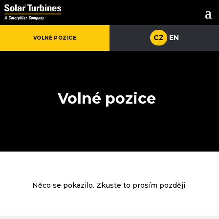
CZ
CZ
EN
EN
VOLNÉ POZICE
VOLNÉ POZICE
Volné pozice
Něco se pokazilo. Zkuste to prosím později.